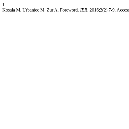
1.
Kosała M, Urbaniec M, Żur A. Foreword.
IER
. 2016;2(2):7-9. Acce