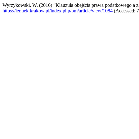
Wyrzykowski, W. (2016) “Klauzula obejścia prawa podatkowego a zasa
https://ier.uek.krakow.pl/index.php/pm/article/view/1084
(Accessed: 7