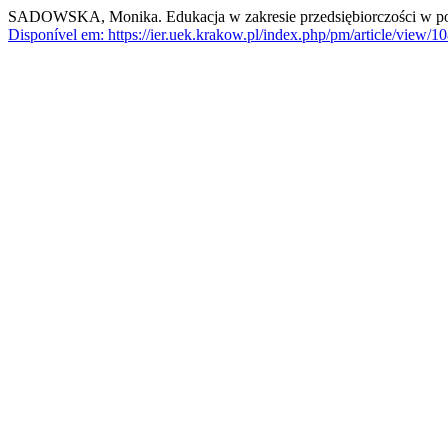
SADOWSKA, Monika. Edukacja w zakresie przedsiębiorczości w pols
Disponível em: https://ier.uek.krakow.pl/index.php/pm/article/view/10