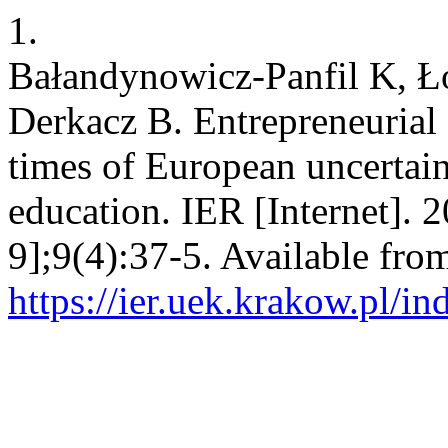
1.
Bałandynowicz-Panfil K, Ł
Derkacz B. Entrepreneurial a
times of European uncertain
education. IER [Internet]. 
9];9(4):37-5. Available fro
https://ier.uek.krakow.pl/i