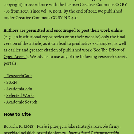
copyright) in accordance with the license: Creative Commons CC BY
4.0 from 2023 (since vol. 9, no 1). By the end of 2022 we published
under Creative Commons CC BY-ND 4.0.
Authors are permitted and encouraged to post their work online
(e.g., in institutional repositories or on their website) only the final
version of the article, as it can lead to productive exchanges, as well
as earlier and greater citation of published work (See
The Effect of
Open Access
). We advise to use any of the following research society
portals:
- ResearchGate
-
SSRN
-
Academia.edu
-
Selected Works
-
Academic Search
How to Cite
Boruch, K. (2018). Fuzje i przejęcia jako strategia rozwoju firmy:
przykład polskich przedsiębiorstw.
International Entrepreneurship