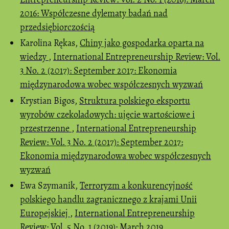
2016: Współczesne dylematy badań nad
przedsiębiorczością
Karolina Rękas,
Chiny jako gospodarka oparta na
wiedzy
,
International Entrepreneurship Review: Vol.
3 No. 2 (2017): September 2017: Ekonomia
międzynarodowa wobec współczesnych wyzwań
Krystian Bigos,
Struktura polskiego eksportu
wyrobów czekoladowych: ujęcie wartościowe i
przestrzenne
,
International Entrepreneurship
Review: Vol. 3 No. 2 (2017): September 2017:
Ekonomia międzynarodowa wobec współczesnych
wyzwań
Ewa Szymanik,
Terroryzm a konkurencyjność
polskiego handlu zagranicznego z krajami Unii
Europejskiej
,
International Entrepreneurship
Review: Vol. 5 No. 1 (2019): March 2019