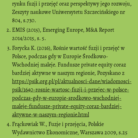
rynku fuzji i przejęć oraz perspektywy jego rozwoju,
Zeszyty naukowe Uniwersytetu Szczecińskiego nr
804, s.730.
EMIS (2015), Emerging Europe, M&A Report
2014/2015, s. 5.
Forycka K. (2016), Rośnie wartość fuzji i przejęć w
Polsce, podczas gdy w Europie Środkowo-
Wschodniej maleje. Fundusze private equity coraz
bardziej aktywne w naszym regionie, Pozyskano z
https://psik.org.pl/pl/aktualnosci-dane/wiadomosci-
psik/1640-rosnie-wartosc-fuzji-i-przejec-w-polsce-
podczas-gdy-w-europie-srodkowo-wschodniej-
maleje-fundusze-private-equity-coraz-bardziej-
aktywne-w-naszym-regionie.html
Frąckowiak W., Fuzje i przejęcia, Polskie
Wydawnictwo Ekonomiczne, Warszawa 2009, s.25