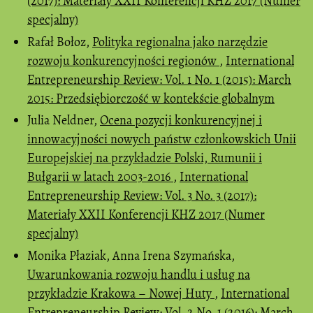
(2017): Materiały XXII Konferencji KHZ 2017 (Numer
specjalny)
Rafał Bołoz,
Polityka regionalna jako narzędzie
rozwoju konkurencyjności regionów
,
International
Entrepreneurship Review: Vol. 1 No. 1 (2015): March
2015: Przedsiębiorczość w kontekście globalnym
Julia Neldner,
Ocena pozycji konkurencyjnej i
innowacyjności nowych państw członkowskich Unii
Europejskiej na przykładzie Polski, Rumunii i
Bułgarii w latach 2003-2016
,
International
Entrepreneurship Review: Vol. 3 No. 3 (2017):
Materiały XXII Konferencji KHZ 2017 (Numer
specjalny)
Monika Płaziak, Anna Irena Szymańska,
Uwarunkowania rozwoju handlu i usług na
przykładzie Krakowa – Nowej Huty
,
International
Entrepreneurship Review: Vol. 2 No. 1 (2016): March