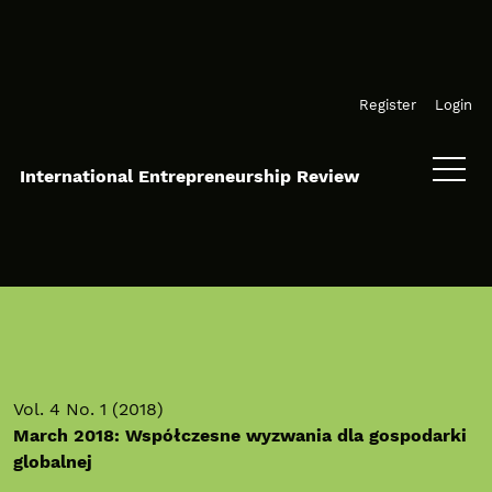
Skip to main navigation menu
Skip to main content
Skip to site footer
Register
Login
International Entrepreneurship Review
Vol. 4 No. 1 (2018)
March 2018: Współczesne wyzwania dla gospodarki
globalnej