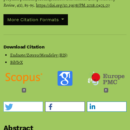
Review
,
4
(1), 85-95.
https://doi.org/10.15678/PM.2018.0401.07
More Citation Formats
Download Citation
Endnote/Zotero/Mendeley (RIS)
BibTeX
0
0
Abstract