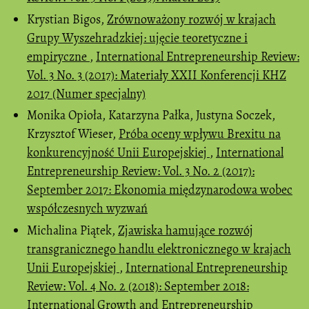
Krystian Bigos,
Zrównoważony rozwój w krajach
Grupy Wyszehradzkiej: ujęcie teoretyczne i
empiryczne
,
International Entrepreneurship Review:
Vol. 3 No. 3 (2017): Materiały XXII Konferencji KHZ
2017 (Numer specjalny)
Monika Opioła, Katarzyna Pałka, Justyna Soczek,
Krzysztof Wieser,
Próba oceny wpływu Brexitu na
konkurencyjność Unii Europejskiej
,
International
Entrepreneurship Review: Vol. 3 No. 2 (2017):
September 2017: Ekonomia międzynarodowa wobec
współczesnych wyzwań
Michalina Piątek,
Zjawiska hamujące rozwój
transgranicznego handlu elektronicznego w krajach
Unii Europejskiej
,
International Entrepreneurship
Review: Vol. 4 No. 2 (2018): September 2018:
International Growth and Entrepreneurship