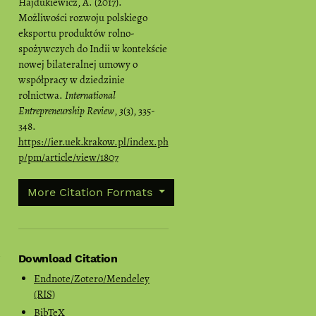
Hajdukiewicz, A. (2017).
Możliwości rozwoju polskiego
eksportu produktów rolno-
spożywczych do Indii w kontekście
nowej bilateralnej umowy o
współpracy w dziedzinie
rolnictwa.
International
Entrepreneurship Review
,
3
(3), 335-
348.
https://ier.uek.krakow.pl/index.ph
p/pm/article/view/1807
More Citation Formats
Download Citation
Endnote/Zotero/Mendeley
(RIS)
BibTeX