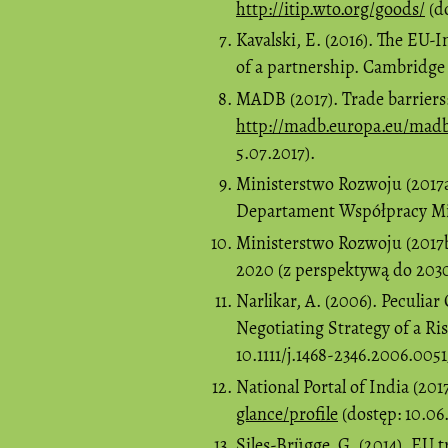
http://itip.wto.org/goods/
(do
Kavalski, E. (2016). The EU-I
of a partnership. Cambridge R
MADB (2017). Trade barriers:
http://madb.europa.eu/madb
5.07.2017).
Ministerstwo Rozwoju (2017a
Departament Współpracy M
Ministerstwo Rozwoju (2017b
2020 (z perspektywą do 2030
Narlikar, A. (2006). Peculia
Negotiating Strategy of a Ris
10.1111/j.1468-2346.2006.0051
National Portal of India (201
glance/profile
(dostęp: 10.06.
Siles-Brügge, G. (2014). EU