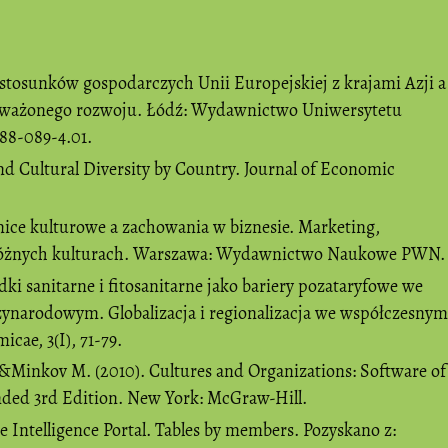
 stosunków gospodarczych Unii Europejskiej z krajami Azji a
oważonego rozwoju. Łódź: Wydawnictwo Uniwersytetu
88-089-4.01.
and Cultural Diversity by Country. Journal of Economic
żnice kulturowe a zachowania w biznesie. Marketing,
w różnych kulturach. Warszawa: Wydawnictwo Naukowe PWN.
dki sanitarne i fitosanitarne jako bariery pozataryfowe we
narodowym. Globalizacja i regionalizacja we współczesnym
cae, 3(I), 71-79.
 &Minkov M. (2010). Cultures and Organizations: Software of
nded 3rd Edition. New York: McGraw-Hill.
de Intelligence Portal. Tables by members. Pozyskano z: