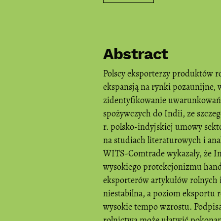
Abstract
Polscy eksporterzy produktów r
ekspansją na rynki pozaunijne, 
zidentyfikowanie uwarunkowań 
spożywczych do Indii, ze szcze
r. polsko-indyjskiej umowy sekt
na studiach literaturowych i an
WITS-Comtrade wykazały, że Ind
wysokiego protekcjonizmu hand
eksporterów artykułów rolnych i
niestabilna, a poziom eksportu
wysokie tempo wzrostu. Podpis
rolnictwa może ułatwić pokonani