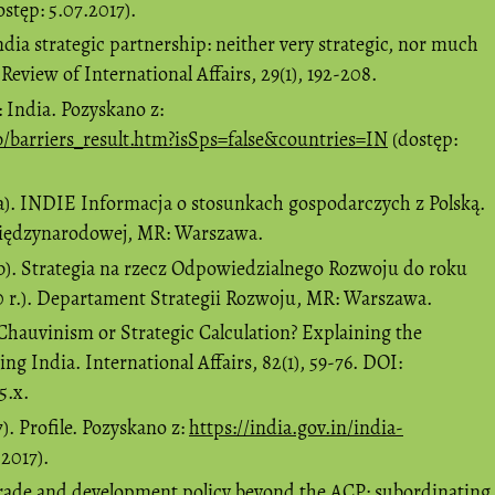
stęp: 5.07.2017).
ndia strategic partnership: neither very strategic, nor much
eview of International Affairs, 29(1), 192-208.
 India. Pozyskano z:
/barriers_result.htm?isSps=false&countries=IN
(dostęp:
). INDIE Informacja o stosunkach gospodarczych z Polską.
iędzynarodowej, MR: Warszawa.
). Strategia na rzecz Odpowiedzialnego Rozwoju do roku
 r.). Departament Strategii Rozwoju, MR: Warszawa.
r Chauvinism or Strategic Calculation? Explaining the
ing India. International Affairs, 82(1), 59-76. DOI:
5.x.
7). Profile. Pozyskano z:
https://india.gov.in/india-
2017).
 trade and development policy beyond the ACP: subordinating