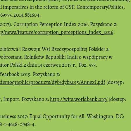
 imperatives in the reform of GSP. ContemporaryPolitics,
569775.2014.881604.
2017). Corruption Perception Index 2016. Pozyskano z:
rg/news/feature/corruption_perceptions_index_2016
nictwa i Rozwoju Wsi Rzeczypospolitej Polskiej a
Dobrostanu Rolników Republiki Indii o współpracy w
tor Polski z dnia 14 czerwca 2017 r., Poz. 573.
earbook 2015. Pozyskano z:
d/demographic/products/dyb/dyb2015/AnnexI.pdf
(dostęp:
, Import. Pozyskano z:
http://wits.worldbank.org/
(dostęp:
usiness 2017: Equal Opportunity for All. Washington, DC:
8-1-4648-0948-4.