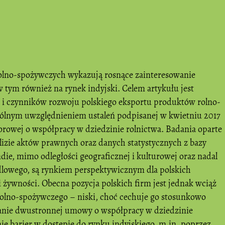
olno-spożywczych wykazują rosnące zainteresowanie
w tym również na rynek indyjski. Celem artykułu jest
i czynników rozwoju polskiego eksportu produktów rolno-
gólnym uwzględnieniem ustaleń podpisanej w kwietniu 2017
orowej o współpracy w dziedzinie rolnictwa. Badania oparte
alizie aktów prawnych oraz danych statystycznych z bazy
ie, mimo odległości geograficznej i kulturowej oraz nadal
lowego, są rynkiem perspektywicznym dla polskich
 żywności. Obecna pozycja polskich firm jest jednak wciąż
 rolno-spożywczego – niski, choć cechuje go stosunkowo
anie dwustronnej umowy o współpracy w dziedzinie
e barier w dostępie do rynku indyjskiego, m.in. poprzez