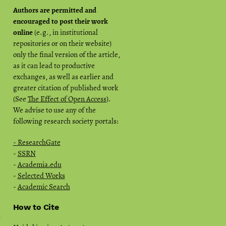
Authors are permitted and
encouraged to post their work
online
(e.g., in institutional
repositories or on their website)
only the final version of the article,
as it can lead to productive
exchanges, as well as earlier and
greater citation of published work
(See
The Effect of Open Access
).
We advise to use any of the
following research society portals:
- ResearchGate
-
SSRN
-
Academia.edu
-
Selected Works
-
Academic Search
How to Cite