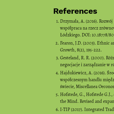
References
Drzymała, A. (2016). Rozwój
współpraca na rzecz zrówn
Łódzkiego. DOI: 10.18778/80
Fearon, J.D. (2003). Ethnic 
Growth, 8(2), 195-222.
Gesteland, R. R. (2000). Ró
negocjacje i zarządzanie 
Hajdukiewicz, A. (2016). Śro
współczesnym handlu między
świecie, Miscellanea Oeconomi
Hofstede, G., Hofstede G.J.,
the Mind. Revised and expa
I-TIP (2017). Integrated Tra