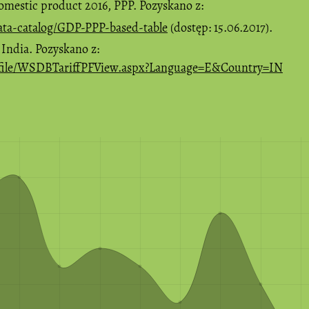
omestic product 2016, PPP. Pozyskano z:
ata-catalog/GDP-PPP-based-table
(dostęp: 15.06.2017).
 India. Pozyskano z:
Profile/WSDBTariffPFView.aspx?Language=E&Country=IN