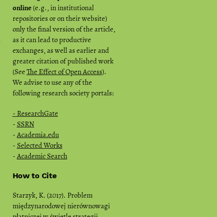
online
(e.g., in institutional
repositories or on their website)
only the final version of the article,
as it can lead to productive
exchanges, as well as earlier and
greater citation of published work
(See
The Effect of Open Access
).
We advise to use any of the
following research society portals:
- ResearchGate
-
SSRN
-
Academia.edu
-
Selected Works
-
Academic Search
How to Cite
Starzyk, K. (2017). Problem
międzynarodowej nierównowagi
płatniczej w świetle strategii