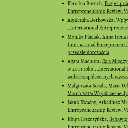
Karolina Boruch,
Fuzje i prz
Entrepreneurship Review: Vo
Agnieszka Borkowska,
Wpływ
,
International Entrepreneur
Monika Płaziak, Anna Irena
International Entrepreneurs
przedsiębiorczością
Agata Machura,
Rola Między
w 2001 roku
,
International
wobec współczesnych wyzw
Małgorzata Kosała, Maria Ur
March 2016: Współczesne dy
Jakub Kwaśny, Arkadiusz Mr
Entrepreneurship Review: Vol
Kinga Leszczyńska,
Behawior
Entrepreneurship Review: Vo