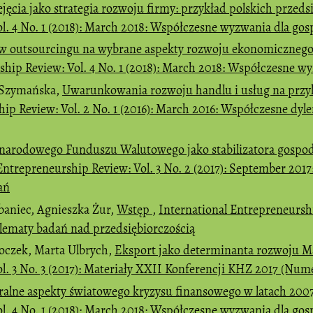
ejęcia jako strategia rozwoju firmy: przykład polskich przed
l. 4 No. 1 (2018): March 2018: Współczesne wyzwania dla gos
 outsourcingu na wybrane aspekty rozwoju ekonomicznego 
ship Review: Vol. 4 No. 1 (2018): March 2018: Współczesne wy
 Szymańska,
Uwarunkowania rozwoju handlu i usług na prz
hip Review: Vol. 2 No. 1 (2016): March 2016: Współczesne dy
narodowego Funduszu Walutowego jako stabilizatora gospo
 Entrepreneurship Review: Vol. 3 No. 2 (2017): September 2
ań
baniec, Agnieszka Żur,
Wstęp
,
International Entrepreneurship
lematy badań nad przedsiębiorczością
oczek, Marta Ulbrych,
Eksport jako determinanta rozwoju M
. 3 No. 3 (2017): Materiały XXII Konferencji KHZ 2017 (Nume
alne aspekty światowego kryzysu finansowego w latach 20
l. 4 No. 1 (2018): March 2018: Współczesne wyzwania dla gos