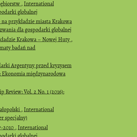
siębiorstw
,
International
podarki globalnej
na przykładzie miasta Krakowa
zwania dla gospodarki globalnej
ykładzie Krakowa – Nowej Huty
,
lematy badań nad
darki Argentyny przed kryzysem
017: Ekonomia międzynarodowa
 Review: Vol. 2 No. 1 (2016):
ałopolski
,
International
r specjalny)
07-2010
,
International
podarki globalnej