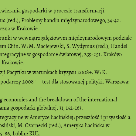
twierania gospodarki w procesie transformacji.
s (red.), Problemy handlu międzynarodowego, 34-42.
czna w Krakowie.
kierunki w wewnątrzgałęziowym międzynarodowym podziale
em Chin. W: M. Maciejewski, S. Wydymus (red.), Handel
ntegracyjne w gospodarce światowej, 239-251. Kraków:
 Krakowie.
 Azji Pacyfiku w warunkach kryzysu 2008+. W: K.
spodarczy 2008+ – test dla stosowanej polityki. Warszawa:
ng economies and the breakdown of the international
ia gospodarki globalnej, 31, 152-163.
ntegracyjne w Ameryce Łacińskiej: przeszłość i przyszłość a
osiński, M. Czarnecki (red.), Ameryka Łacińska w
-86, Lublin: KUL.