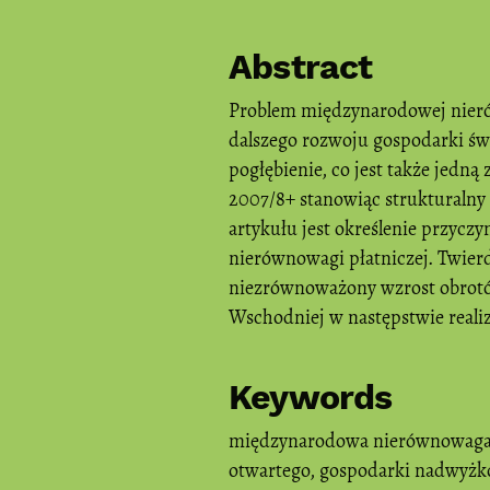
Abstract
Problem międzynarodowej nieró
dalszego rozwoju gospodarki ś
pogłębienie, co jest także jedn
2007/8+ stanowiąc strukturaln
artykułu jest określenie przycz
nierównowagi płatniczej. Twier
niezrównoważony wzrost obrotó
Wschodniej w następstwie realiz
Keywords
międzynarodowa nierównowaga 
otwartego
,
gospodarki nadwyżk