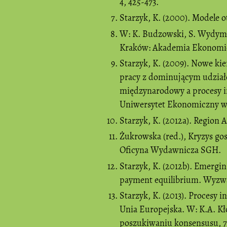
4, 425-473.
Starzyk, K. (2000). Modele o
W: K. Budzowski, S. Wydymu
Kraków: Akademia Ekonomi
Starzyk, K. (2009). Nowe 
pracy z dominującym udział
międzynarodowy a procesy i
Uniwersytet Ekonomiczny w
Starzyk, K. (2012a). Region
Żukrowska (red.), Kryzys go
Oficyna Wydawnicza SGH.
Starzyk, K. (2012b). Emergi
payment equilibrium. Wyzwan
Starzyk, K. (2013). Procesy i
Unia Europejska. W: K.A. Kł
poszukiwaniu konsensusu, 75