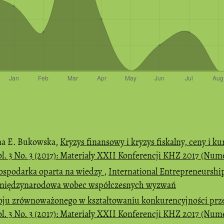
na E. Bukowska,
Kryzys finansowy i kryzys fiskalny, ceny i
. 3 No. 3 (2017): Materiały XXII Konferencji KHZ 2017 (Nume
gospodarka oparta na wiedzy
,
International Entrepreneurship 
 międzynarodowa wobec współczesnych wyzwań
oju zrównoważonego w kształtowaniu konkurencyjności prz
. 3 No. 3 (2017): Materiały XXII Konferencji KHZ 2017 (Nume