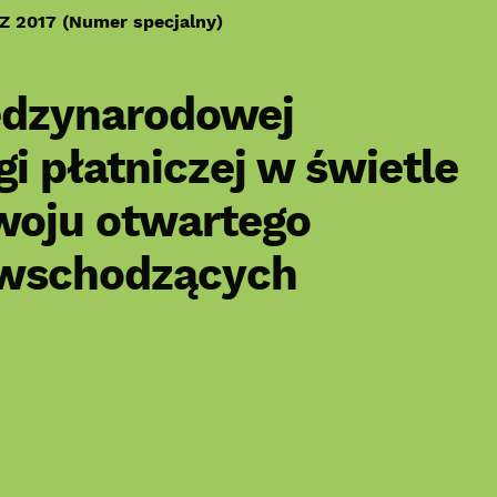
HZ 2017 (Numer specjalny)
ędzynarodowej
 płatniczej w świetle
zwoju otwartego
 wschodzących