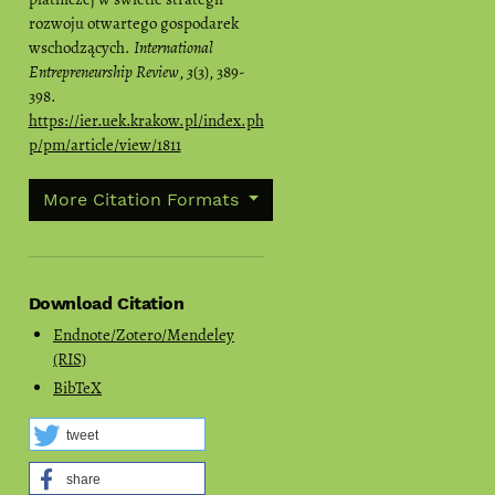
rozwoju otwartego gospodarek
wschodzących.
International
Entrepreneurship Review
,
3
(3), 389-
398.
https://ier.uek.krakow.pl/index.ph
p/pm/article/view/1811
More Citation Formats
Download Citation
Endnote/Zotero/Mendeley
(RIS)
BibTeX
tweet
share