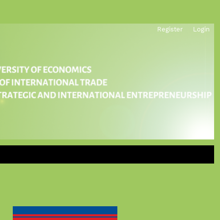
Register
Login