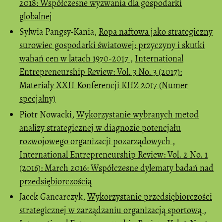
2018: Współczesne wyzwania dla gospodarki
globalnej
Sylwia Pangsy-Kania,
Ropa naftowa jako strategiczny
surowiec gospodarki światowej: przyczyny i skutki
wahań cen w latach 1970-2017
,
International
Entrepreneurship Review: Vol. 3 No. 3 (2017):
Materiały XXII Konferencji KHZ 2017 (Numer
specjalny)
Piotr Nowacki,
Wykorzystanie wybranych metod
analizy strategicznej w diagnozie potencjału
rozwojowego organizacji pozarządowych
,
International Entrepreneurship Review: Vol. 2 No. 1
(2016): March 2016: Współczesne dylematy badań nad
przedsiębiorczością
Jacek Gancarczyk,
Wykorzystanie przedsiębiorczości
strategicznej w zarządzaniu organizacją sportową
,