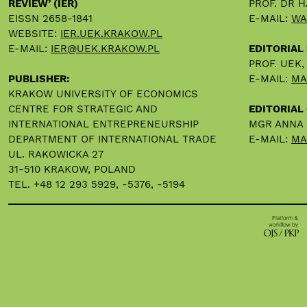
REVIEW’ (IER)
PROF. DR 
EISSN 2658-1841
E-MAIL:
WA
WEBSITE:
IER.UEK.KRAKOW.PL
E-MAIL:
IER@UEK.KRAKOW.PL
EDITORIAL
PROF. UEK
PUBLISHER:
E-MAIL:
MA
KRAKOW UNIVERSITY OF ECONOMICS
CENTRE FOR STRATEGIC AND
EDITORIAL 
INTERNATIONAL ENTREPRENEURSHIP
MGR ANNA
DEPARTMENT OF INTERNATIONAL TRADE
E-MAIL:
MA
UL. RAKOWICKA 27
31-510 KRAKOW, POLAND
TEL. +48 12 293 5929, -5376, -5194