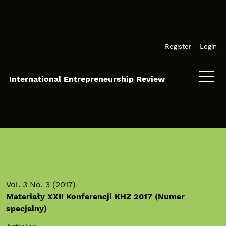
Skip to main navigation menu
Skip to main content
Skip to site footer
Register
Login
International Entrepreneurship Review
Vol. 3 No. 3 (2017)
Materiały XXII Konferencji KHZ 2017 (Numer
specjalny)