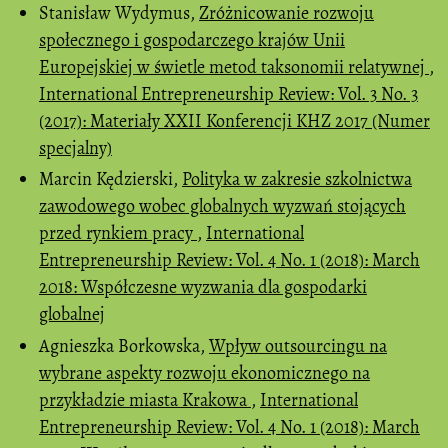
Stanisław Wydymus,
Zróżnicowanie rozwoju
społecznego i gospodarczego krajów Unii
Europejskiej w świetle metod taksonomii relatywnej
,
International Entrepreneurship Review: Vol. 3 No. 3
(2017): Materiały XXII Konferencji KHZ 2017 (Numer
specjalny)
Marcin Kędzierski,
Polityka w zakresie szkolnictwa
zawodowego wobec globalnych wyzwań stojących
przed rynkiem pracy
,
International
Entrepreneurship Review: Vol. 4 No. 1 (2018): March
2018: Współczesne wyzwania dla gospodarki
globalnej
Agnieszka Borkowska,
Wpływ outsourcingu na
wybrane aspekty rozwoju ekonomicznego na
przykładzie miasta Krakowa
,
International
Entrepreneurship Review: Vol. 4 No. 1 (2018): March