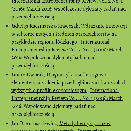
International Entrepreneurship Review: Vol. 2 No. 1
(2016): March 2016: Współczesne dylematy badań nad
przedsiębiorczością
Jadwiga Kaczmarska-Krawczak,
Wdrażanie innowacji
w sektorze małych i średnich przedsiębiorstw na
przykładzie regionu łódzkiego
,
International
Entrepreneurship Review: Vol. 2 No. 1 (2016): March
2016: Współczesne dylematy badań nad
przedsiębiorczością
Janusz Dworak,
Diagnostyka marketingowa
elementem kształcenia przedsiębiorczości w szkołach
wyższych o profilu ekonomicznym
,
International
Entrepreneurship Review: Vol. 2 No. 1 (2016): March
2016: Współczesne dylematy badań nad
przedsiębiorczością
Jan D. Antoszkiewicz,
Metody heurystyczne w